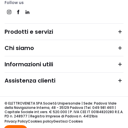
Follow us
Prodotti e servizi
Chi siamo
Informazioni utili
Assistenza clienti
© ELETTROVENETA SPA Società Unipersonale | Sede: Padova Viale
della Navigazione Interna, 48 - 35129 Padova |Tel. 049 981 4611 |
Capitale Sociale int.vers. € 520.000 | P. IVA CEE IT 00184820280 R.E.A.
PD n. 248977 | Registro Imprese di Padova n. 44121bis
Privacy Policy
Cookies policy
Gestisci Cookies