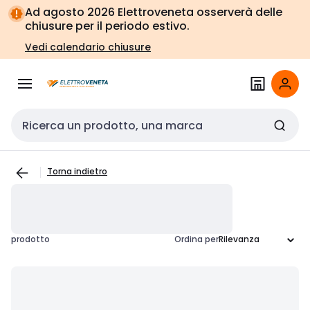
Vai alla
Vai
Ad agosto 2026 Elettroveneta osserverà delle
navigazione
alla
chiusure per il periodo estivo.
pagina
Vedi calendario chiusure
Cerca input
Torna indietro
prodotto
Ordina per