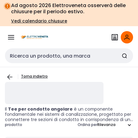
Vai alla
Vai
Ad agosto 2026 Elettroveneta osserverà delle
navigazione
alla
chiusure per il periodo estivo.
pagina
Vedi calendario chiusure
Cerca input
Torna indietro
Il
Tee per condotto angolare
è un componente
fondamentale nei sistemi di canalizzazione, progettato per
connettere tre sezioni di condotto in corrispondenza di un
angolo. Grazie a questo accessorio, è possibile effettuare
prodotto
Ordina per
cambi di direzione dell'aria in modo efficiente, ottimizzando
così le prestazioni dei sistemi di ventilazione e