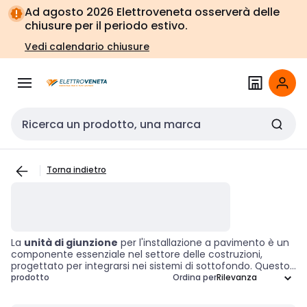
Vai alla
Vai
Ad agosto 2026 Elettroveneta osserverà delle
navigazione
alla
chiusure per il periodo estivo.
pagina
Vedi calendario chiusure
Cerca input
Torna indietro
La
unità di giunzione
per l'installazione a pavimento è un
componente essenziale nel settore delle costruzioni,
progettato per integrarsi nei sistemi di sottofondo. Questo
accessorio permette una connessione efficace e una
prodotto
Ordina per
distribuzione ottimale dei servizi, come cablaggi elettrici o
di dati, garantendo al contempo una finitura
flush
con la