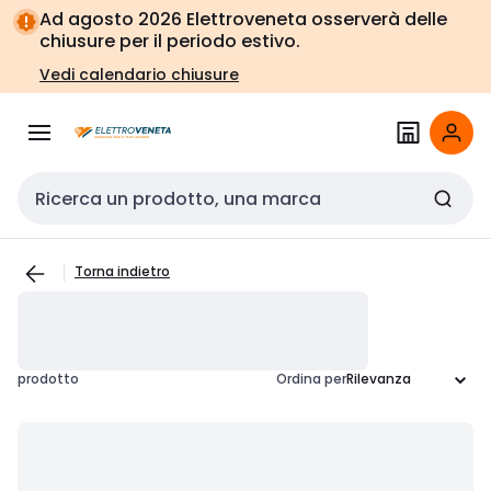
Vai alla
Vai
Ad agosto 2026 Elettroveneta osserverà delle
navigazione
alla
chiusure per il periodo estivo.
pagina
Vedi calendario chiusure
Cerca input
Torna indietro
prodotto
Ordina per