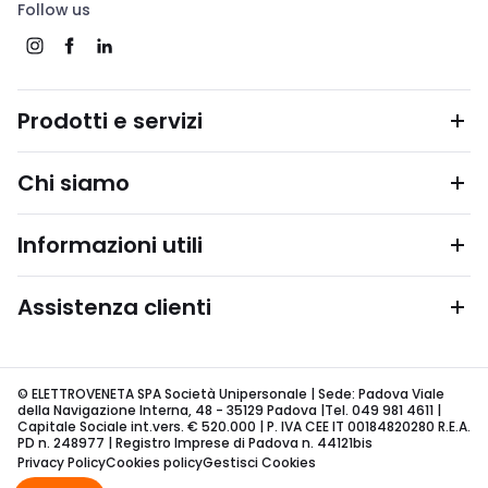
Follow us
Prodotti e servizi
Chi siamo
Informazioni utili
Assistenza clienti
© ELETTROVENETA SPA Società Unipersonale | Sede: Padova Viale
della Navigazione Interna, 48 - 35129 Padova |Tel. 049 981 4611 |
Capitale Sociale int.vers. € 520.000 | P. IVA CEE IT 00184820280 R.E.A.
PD n. 248977 | Registro Imprese di Padova n. 44121bis
Privacy Policy
Cookies policy
Gestisci Cookies