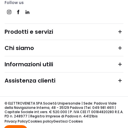
Follow us
Prodotti e servizi
Chi siamo
Informazioni utili
Assistenza clienti
© ELETTROVENETA SPA Società Unipersonale | Sede: Padova Viale
della Navigazione Interna, 48 - 35129 Padova |Tel. 049 981 4611 |
Capitale Sociale int.vers. € 520.000 | P. IVA CEE IT 00184820280 R.E.A.
PD n. 248977 | Registro Imprese di Padova n. 44121bis
Privacy Policy
Cookies policy
Gestisci Cookies