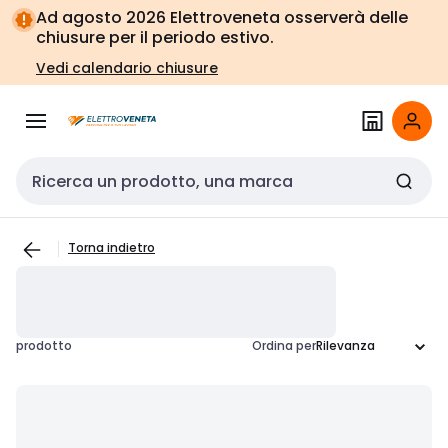
Vai alla
Vai
Ad agosto 2026 Elettroveneta osserverà delle
navigazione
alla
chiusure per il periodo estivo.
pagina
Vedi calendario chiusure
Cerca input
Torna indietro
prodotto
Ordina per