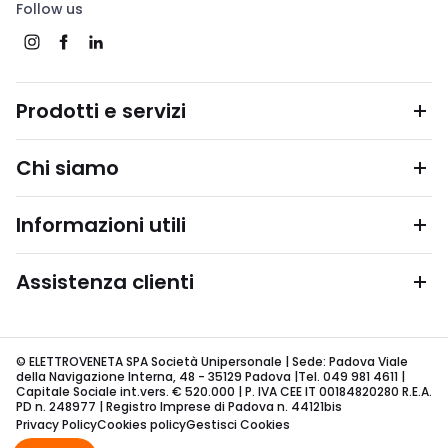
Follow us
Prodotti e servizi
Chi siamo
Informazioni utili
Assistenza clienti
© ELETTROVENETA SPA Società Unipersonale | Sede: Padova Viale
della Navigazione Interna, 48 - 35129 Padova |Tel. 049 981 4611 |
Capitale Sociale int.vers. € 520.000 | P. IVA CEE IT 00184820280 R.E.A.
PD n. 248977 | Registro Imprese di Padova n. 44121bis
Privacy Policy
Cookies policy
Gestisci Cookies