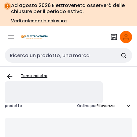
Vai alla
Vai
Ad agosto 2026 Elettroveneta osserverà delle
navigazione
alla
chiusure per il periodo estivo.
pagina
Vedi calendario chiusure
Cerca input
Torna indietro
prodotto
Ordina per