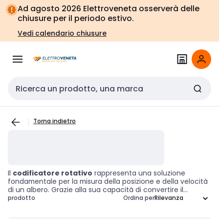
Vai alla
Vai
Ad agosto 2026 Elettroveneta osserverà delle
navigazione
alla
chiusure per il periodo estivo.
pagina
Vedi calendario chiusure
Cerca input
Torna indietro
Il
codificatore rotativo
rappresenta una soluzione
fondamentale per la misura della posizione e della velocità
di un albero. Grazie alla sua capacità di convertire il
movimento angolare in un segnale elettrico, questo
prodotto
Ordina per
sensore offre un controllo preciso e un feedback
immediato, rendendolo ideale per applicazioni in settori