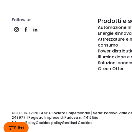
Follow us
Prodotti e s
Automazione In
Energie Rinnovab
Attrezzature e m
consumo
Power distribut
Illuminazione e 
Soluzioni conne
Green Offer
© ELETTROVENETA SPA Società Unipersonale | Sede: Padova Viale della
248977 | Registro Imprese di Padova n. 44121bis
Privacy Policy
Cookies policy
Gestisci Cookies
Filtri