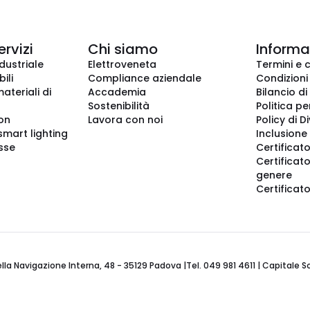
ervizi
Chi siamo
Informaz
dustriale
Elettroveneta
Termini e 
ili
Compliance aziendale
Condizioni
ateriali di
Accademia
Bilancio di
Sostenibilità
Politica pe
ion
Lavora con noi
Policy di D
smart lighting
Inclusione 
sse
Certificato
Certificato
genere
Certificat
 Navigazione Interna, 48 - 35129 Padova |Tel. 049 981 4611 | Capitale Soci