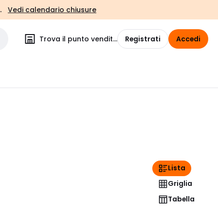
.
Vedi calendario chiusure
Trova il punto vendita
Registrati
Accedi
Lista
Griglia
Tabella