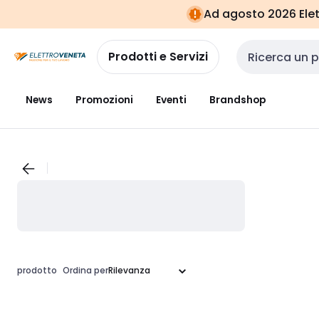
Vai alla
Vai
Ad agosto 2026 Elett
navigazione
alla
pagina
Prodotti e Servizi
Cerca input
News
Promozioni
Eventi
Brandshop
prodotto
Ordina per