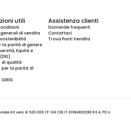
ioni utili
Assistenza clienti
condizioni
Domande frequenti
 generali di vendita
Contattaci
 sostenibilità
Trova Punti Vendita
r la parità di genere
iversità, Equità e
(DEI)
 di qualità
 per la parità di
o GEEIS
ale int.vers. € 520.000 | P. IVA CEE IT 00184820280 R.E.A. PD n.