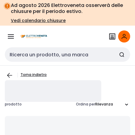
Vai alla
Vai
Ad agosto 2026 Elettroveneta osserverà delle
navigazione
alla
chiusure per il periodo estivo.
pagina
Vedi calendario chiusure
Cerca input
Torna indietro
prodotto
Ordina per