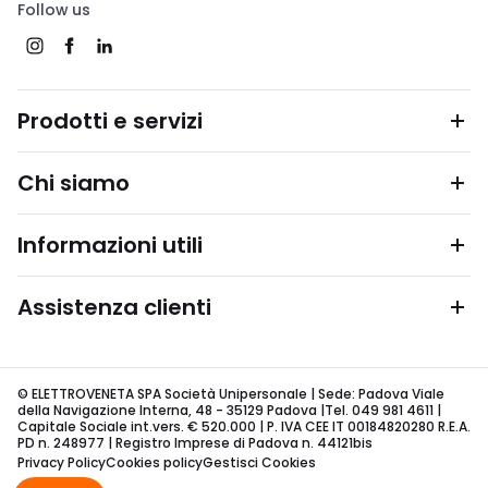
Follow us
Prodotti e servizi
Chi siamo
Informazioni utili
Assistenza clienti
© ELETTROVENETA SPA Società Unipersonale | Sede: Padova Viale
della Navigazione Interna, 48 - 35129 Padova |Tel. 049 981 4611 |
Capitale Sociale int.vers. € 520.000 | P. IVA CEE IT 00184820280 R.E.A.
PD n. 248977 | Registro Imprese di Padova n. 44121bis
Privacy Policy
Cookies policy
Gestisci Cookies