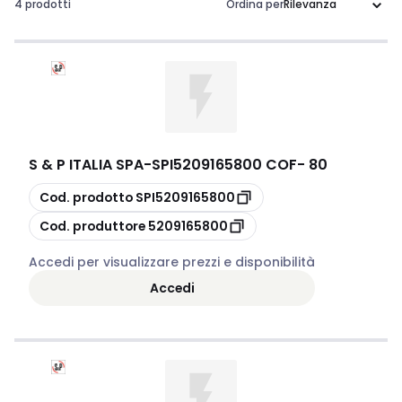
Questo tipo di dispositivo di fissaggio, composto da una
4 prodotti
Ordina per
banda e un meccanismo di serraggio, offre una tenuta
efficace su raccordi e tubazioni. Scegliere le giuste
fascette permette di ottimizzare l'efficienza operativa e
prevenire problemi legati a perdite, rendendole un
elemento fondamentale per ogni progetto tecnico.
S & P ITALIA SPA
-
SPI5209165800 COF- 80
copia
Cod. prodotto
SPI5209165800
copia
Cod. produttore
5209165800
Accedi per visualizzare prezzi e disponibilità
Accedi