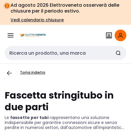
Vai alla
Vai
Ad agosto 2026 Elettroveneta osserverà delle
navigazione
alla
chiusure per il periodo estivo.
pagina
Vedi calendario chiusure
Cerca input
Torna indietro
Fascetta stringitubo in
due parti
Le
fascette per tubi
rappresentano una soluzione
indispensabile per garantire connessioni sicure e senza
perdite in numerosi settori, dall'automotive all'impiantistica.