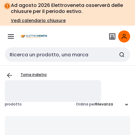
Vai alla
Vai
Ad agosto 2026 Elettroveneta osserverà delle
navigazione
alla
chiusure per il periodo estivo.
pagina
Vedi calendario chiusure
Cerca input
Torna indietro
prodotto
Ordina per