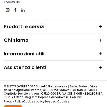
Follow us
Prodotti e servizi
Chi siamo
Informazioni utili
Assistenza clienti
© ELETTROVENETA SPA Società Unipersonale | Sede: Padova Viale
della Navigazione Interna, 48 - 35129 Padova |Tel. 049 981 4611 |
Capitale Sociale int.vers. € 520.000 | P. IVA CEE IT 00184820280 R.E.A.
PD n. 248977 | Registro Imprese di Padova n. 44121bis
Privacy Policy
Cookies policy
Gestisci Cookies