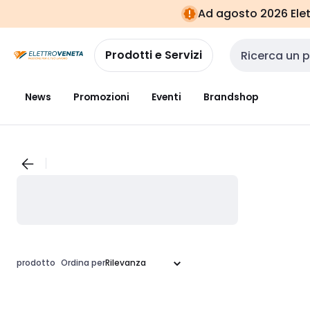
Vai alla
Vai
Ad agosto 2026 Elett
navigazione
alla
pagina
Prodotti e Servizi
Cerca input
News
Promozioni
Eventi
Brandshop
prodotto
Ordina per