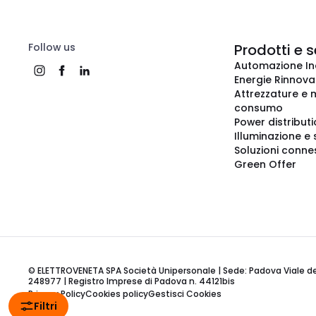
Follow us
Prodotti e s
Automazione In
Energie Rinnovab
Attrezzature e m
consumo
Power distribut
Illuminazione e 
Soluzioni conne
Green Offer
© ELETTROVENETA SPA Società Unipersonale | Sede: Padova Viale della
248977 | Registro Imprese di Padova n. 44121bis
Privacy Policy
Cookies policy
Gestisci Cookies
Filtri