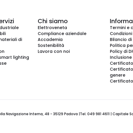
ervizi
Chi siamo
Informaz
dustriale
Elettroveneta
Termini e 
ili
Compliance aziendale
Condizioni
ateriali di
Accademia
Bilancio di
Sostenibilità
Politica pe
ion
Lavora con noi
Policy di D
smart lighting
Inclusione 
sse
Certificato
Certificato
genere
Certificat
 Navigazione Interna, 48 - 35129 Padova |Tel. 049 981 4611 | Capitale Soci