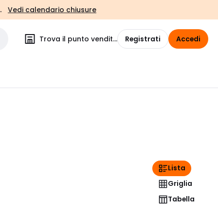
.
Vedi calendario chiusure
Trova il punto vendita
Registrati
Accedi
Lista
Griglia
Tabella