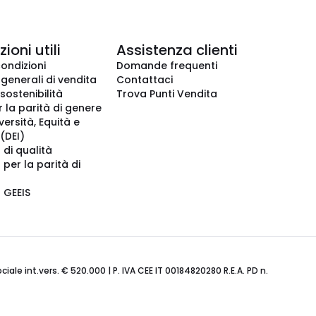
ioni utili
Assistenza clienti
condizioni
Domande frequenti
 generali di vendita
Contattaci
 sostenibilità
Trova Punti Vendita
r la parità di genere
iversità, Equità e
(DEI)
 di qualità
 per la parità di
o GEEIS
ale int.vers. € 520.000 | P. IVA CEE IT 00184820280 R.E.A. PD n.