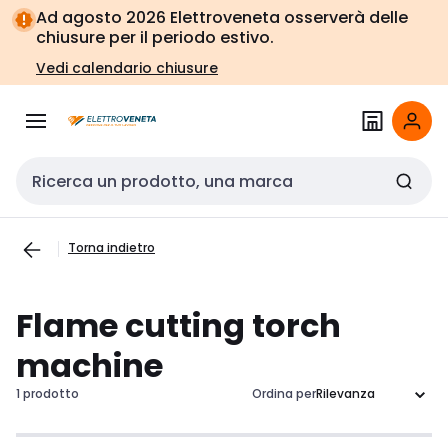
Vai alla
Vai
Ad agosto 2026 Elettroveneta osserverà delle
navigazione
alla
chiusure per il periodo estivo.
pagina
Vedi calendario chiusure
Cerca input
Torna indietro
Flame cutting torch
machine
1 prodotto
Ordina per