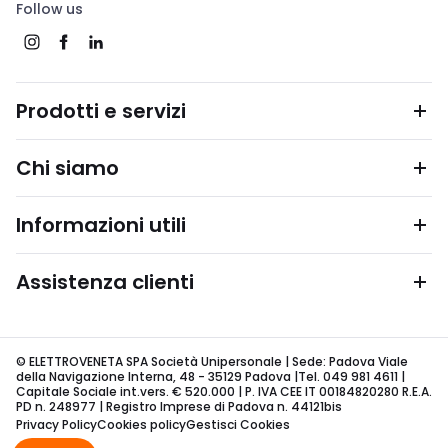
Follow us
Prodotti e servizi
Chi siamo
Informazioni utili
Assistenza clienti
© ELETTROVENETA SPA Società Unipersonale | Sede: Padova Viale
della Navigazione Interna, 48 - 35129 Padova |Tel. 049 981 4611 |
Capitale Sociale int.vers. € 520.000 | P. IVA CEE IT 00184820280 R.E.A.
PD n. 248977 | Registro Imprese di Padova n. 44121bis
Privacy Policy
Cookies policy
Gestisci Cookies