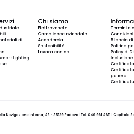
ervizi
Chi siamo
Informaz
dustriale
Elettroveneta
Termini e 
ili
Compliance aziendale
Condizioni
ateriali di
Accademia
Bilancio di
Sostenibilità
Politica pe
ion
Lavora con noi
Policy di D
smart lighting
Inclusione 
sse
Certificato
Certificato
genere
Certificat
 Navigazione Interna, 48 - 35129 Padova |Tel. 049 981 4611 | Capitale Soci