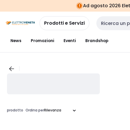
Vai alla
Vai
Ad agosto 2026 Elett
navigazione
alla
pagina
Prodotti e Servizi
Cerca input
News
Promozioni
Eventi
Brandshop
prodotto
Ordina per