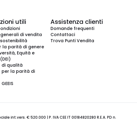
ioni utili
Assistenza clienti
condizioni
Domande frequenti
 generali di vendita
Contattaci
 sostenibilità
Trova Punti Vendita
r la parità di genere
iversità, Equità e
(DEI)
 di qualità
 per la parità di
o GEEIS
ale int.vers. € 520.000 | P. IVA CEE IT 00184820280 R.E.A. PD n.