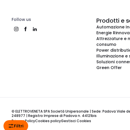
Follow us
Prodotti e s
Automazione In
Energie Rinnovab
Attrezzature e m
consumo
Power distribut
Illuminazione e 
Soluzioni conne
Green Offer
© ELETTROVENETA SPA Società Unipersonale | Sede: Padova Viale della
248977 | Registro Imprese di Padova n. 44121bis
Privacy Policy
Cookies policy
Gestisci Cookies
Filtri