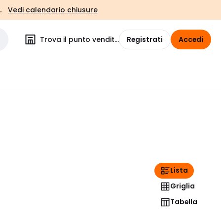
.
Vedi calendario chiusure
Trova il punto vendita
Registrati
Accedi
Lista
Griglia
Tabella