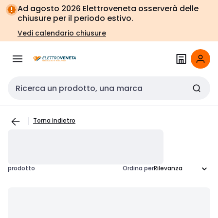
Vai alla
Vai
Ad agosto 2026 Elettroveneta osserverà delle
navigazione
alla
chiusure per il periodo estivo.
pagina
Vedi calendario chiusure
Cerca input
Torna indietro
prodotto
Ordina per