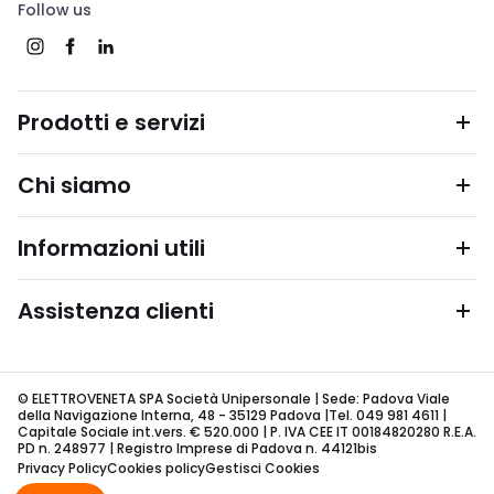
Follow us
Prodotti e servizi
Chi siamo
Informazioni utili
Assistenza clienti
© ELETTROVENETA SPA Società Unipersonale | Sede: Padova Viale
della Navigazione Interna, 48 - 35129 Padova |Tel. 049 981 4611 |
Capitale Sociale int.vers. € 520.000 | P. IVA CEE IT 00184820280 R.E.A.
PD n. 248977 | Registro Imprese di Padova n. 44121bis
Privacy Policy
Cookies policy
Gestisci Cookies