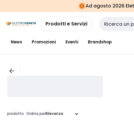
Vai alla
Vai
Ad agosto 2026 Elett
navigazione
alla
pagina
Prodotti e Servizi
Cerca input
News
Promozioni
Eventi
Brandshop
prodotto
Ordina per