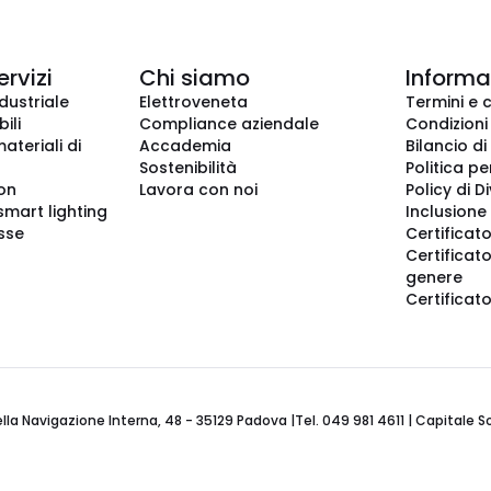
ervizi
Chi siamo
Informaz
dustriale
Elettroveneta
Termini e 
ili
Compliance aziendale
Condizioni
ateriali di
Accademia
Bilancio di
Sostenibilità
Politica pe
ion
Lavora con noi
Policy di D
smart lighting
Inclusione 
sse
Certificato
Certificato
genere
Certificat
 Navigazione Interna, 48 - 35129 Padova |Tel. 049 981 4611 | Capitale Soci