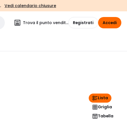
.
Vedi calendario chiusure
Trova il punto vendita
Registrati
Accedi
Lista
Griglia
Tabella