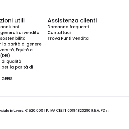
ioni utili
Assistenza clienti
condizioni
Domande frequenti
 generali di vendita
Contattaci
 sostenibilità
Trova Punti Vendita
r la parità di genere
iversità, Equità e
(DEI)
 di qualità
 per la parità di
o GEEIS
ale int.vers. € 520.000 | P. IVA CEE IT 00184820280 R.E.A. PD n.