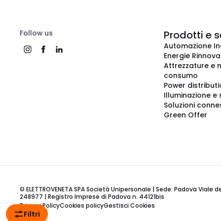
Follow us
Prodotti e s
Automazione In
Energie Rinnovab
Attrezzature e m
consumo
Power distribut
Illuminazione e 
Soluzioni conne
Green Offer
© ELETTROVENETA SPA Società Unipersonale | Sede: Padova Viale della
248977 | Registro Imprese di Padova n. 44121bis
Privacy Policy
Cookies policy
Gestisci Cookies
Filtri