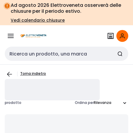
Vai alla
Vai
Ad agosto 2026 Elettroveneta osserverà delle
navigazione
alla
chiusure per il periodo estivo.
pagina
Vedi calendario chiusure
Cerca input
Torna indietro
prodotto
Ordina per