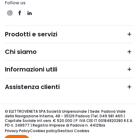
Follow us
Prodotti e servizi
Chi siamo
Informazioni utili
Assistenza clienti
© ELETTROVENETA SPA Società Unipersonale | Sede: Padova Viale
della Navigazione Interna, 48 - 35129 Padova |Tel. 049 981 4611 |
Capitale Sociale int.vers. € 520.000 | P. IVA CEE IT 00184820280 R.E.A.
PD n. 248977 | Registro Imprese di Padova n. 44121bis
Privacy Policy
Cookies policy
Gestisci Cookies