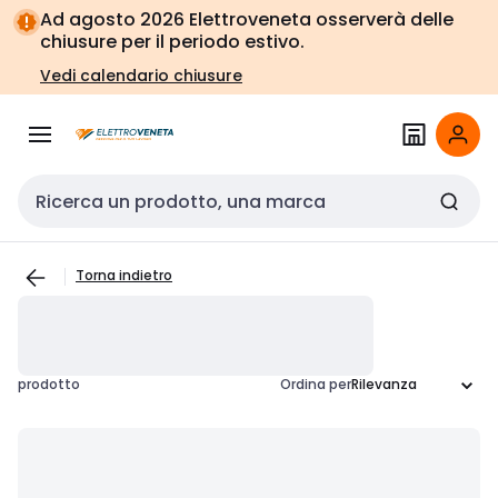
Vai alla
Vai
Ad agosto 2026 Elettroveneta osserverà delle
navigazione
alla
chiusure per il periodo estivo.
pagina
Vedi calendario chiusure
Cerca input
Torna indietro
prodotto
Ordina per