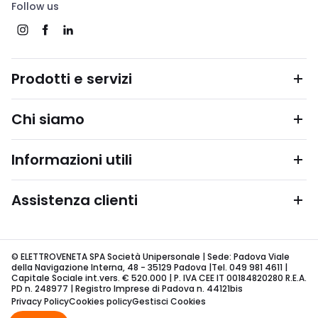
Follow us
Prodotti e servizi
Chi siamo
Informazioni utili
Assistenza clienti
© ELETTROVENETA SPA Società Unipersonale | Sede: Padova Viale
della Navigazione Interna, 48 - 35129 Padova |Tel. 049 981 4611 |
Capitale Sociale int.vers. € 520.000 | P. IVA CEE IT 00184820280 R.E.A.
PD n. 248977 | Registro Imprese di Padova n. 44121bis
Privacy Policy
Cookies policy
Gestisci Cookies