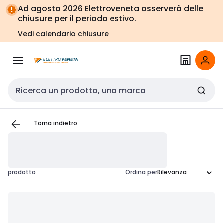
Vai alla
Vai
Ad agosto 2026 Elettroveneta osserverà delle
navigazione
alla
chiusure per il periodo estivo.
pagina
Vedi calendario chiusure
Cerca input
Torna indietro
prodotto
Ordina per