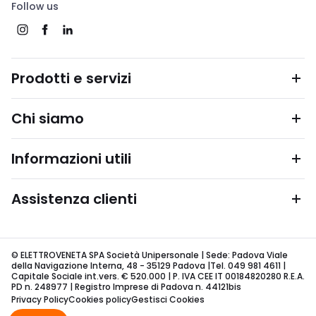
Follow us
Prodotti e servizi
Chi siamo
Informazioni utili
Assistenza clienti
© ELETTROVENETA SPA Società Unipersonale | Sede: Padova Viale
della Navigazione Interna, 48 - 35129 Padova |Tel. 049 981 4611 |
Capitale Sociale int.vers. € 520.000 | P. IVA CEE IT 00184820280 R.E.A.
PD n. 248977 | Registro Imprese di Padova n. 44121bis
Privacy Policy
Cookies policy
Gestisci Cookies