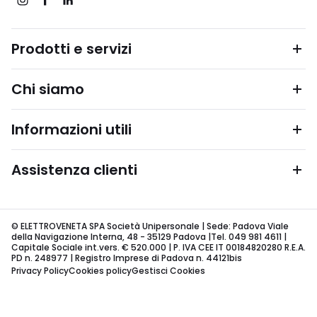
Prodotti e servizi
Chi siamo
Informazioni utili
Assistenza clienti
© ELETTROVENETA SPA Società Unipersonale | Sede: Padova Viale
della Navigazione Interna, 48 - 35129 Padova |Tel. 049 981 4611 |
Capitale Sociale int.vers. € 520.000 | P. IVA CEE IT 00184820280 R.E.A.
PD n. 248977 | Registro Imprese di Padova n. 44121bis
Privacy Policy
Cookies policy
Gestisci Cookies