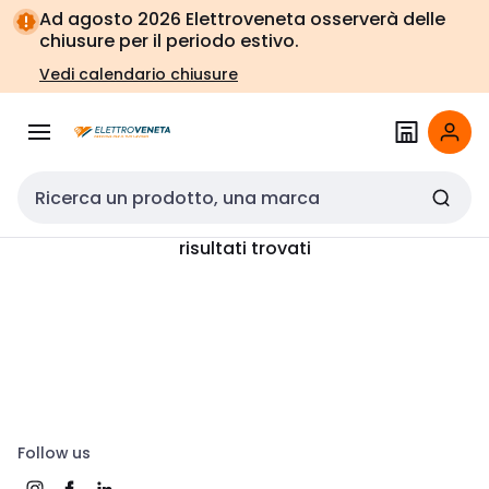
Vai alla
Vai
Ad agosto 2026 Elettroveneta osserverà delle
navigazione
alla
chiusure per il periodo estivo.
pagina
Vedi calendario chiusure
Cerca input
risultati trovati
Follow us