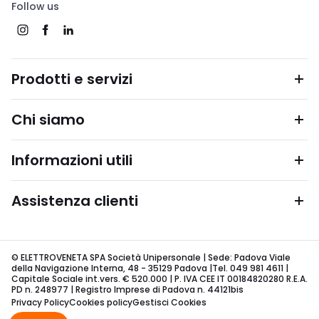
Follow us
Prodotti e servizi
Chi siamo
Informazioni utili
Assistenza clienti
© ELETTROVENETA SPA Società Unipersonale | Sede: Padova Viale
della Navigazione Interna, 48 - 35129 Padova |Tel. 049 981 4611 |
Capitale Sociale int.vers. € 520.000 | P. IVA CEE IT 00184820280 R.E.A.
PD n. 248977 | Registro Imprese di Padova n. 44121bis
Privacy Policy
Cookies policy
Gestisci Cookies