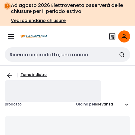
Vai alla
Vai
Ad agosto 2026 Elettroveneta osserverà delle
navigazione
alla
chiusure per il periodo estivo.
pagina
Vedi calendario chiusure
Cerca input
Torna indietro
prodotto
Ordina per