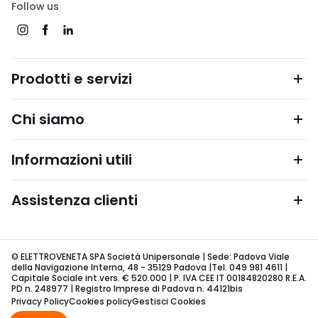
Follow us
Prodotti e servizi
Chi siamo
Informazioni utili
Assistenza clienti
© ELETTROVENETA SPA Società Unipersonale | Sede: Padova Viale
della Navigazione Interna, 48 - 35129 Padova |Tel. 049 981 4611 |
Capitale Sociale int.vers. € 520.000 | P. IVA CEE IT 00184820280 R.E.A.
PD n. 248977 | Registro Imprese di Padova n. 44121bis
Privacy Policy
Cookies policy
Gestisci Cookies