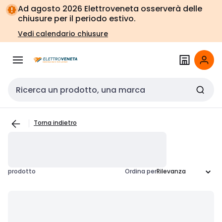
Vai alla
Vai
Ad agosto 2026 Elettroveneta osserverà delle
navigazione
alla
chiusure per il periodo estivo.
pagina
Vedi calendario chiusure
Cerca input
Torna indietro
prodotto
Ordina per