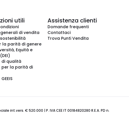
ioni utili
Assistenza clienti
condizioni
Domande frequenti
 generali di vendita
Contattaci
 sostenibilità
Trova Punti Vendita
r la parità di genere
iversità, Equità e
(DEI)
 di qualità
 per la parità di
o GEEIS
ale int.vers. € 520.000 | P. IVA CEE IT 00184820280 R.E.A. PD n.