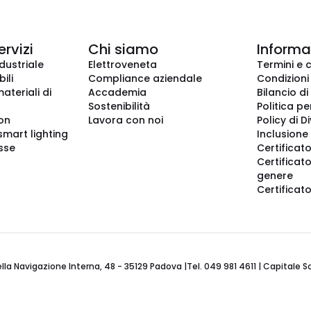
ervizi
Chi siamo
Informaz
dustriale
Elettroveneta
Termini e 
ili
Compliance aziendale
Condizioni
ateriali di
Accademia
Bilancio di
Sostenibilità
Politica pe
ion
Lavora con noi
Policy di D
smart lighting
Inclusione 
sse
Certificato
Certificato
genere
Certificat
 Navigazione Interna, 48 - 35129 Padova |Tel. 049 981 4611 | Capitale Soci