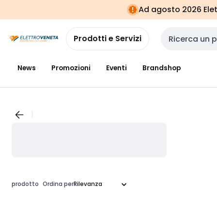
Vai alla
Vai
Ad agosto 2026 Elett
navigazione
alla
pagina
Prodotti e Servizi
Cerca input
News
Promozioni
Eventi
Brandshop
prodotto
Ordina per