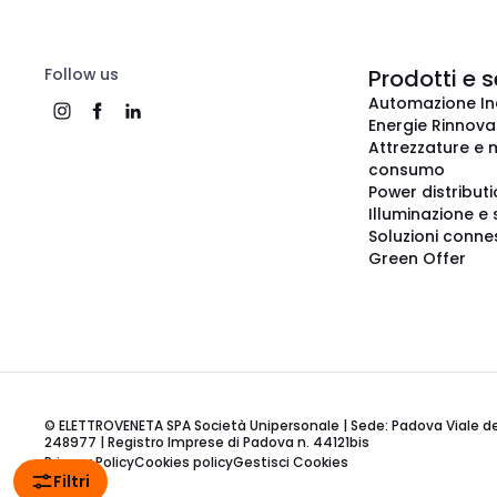
Follow us
Prodotti e s
Automazione In
Energie Rinnovab
Attrezzature e m
consumo
Power distribut
Illuminazione e 
Soluzioni conne
Green Offer
© ELETTROVENETA SPA Società Unipersonale | Sede: Padova Viale della
248977 | Registro Imprese di Padova n. 44121bis
Privacy Policy
Cookies policy
Gestisci Cookies
Filtri