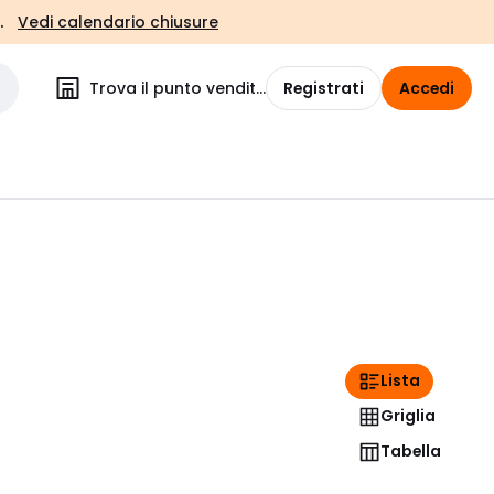
.
Vedi calendario chiusure
Trova il punto vendita
Registrati
Accedi
Lista
Griglia
Tabella