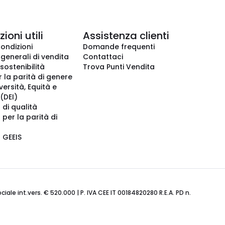
ioni utili
Assistenza clienti
condizioni
Domande frequenti
 generali di vendita
Contattaci
 sostenibilità
Trova Punti Vendita
r la parità di genere
iversità, Equità e
(DEI)
 di qualità
 per la parità di
o GEEIS
ale int.vers. € 520.000 | P. IVA CEE IT 00184820280 R.E.A. PD n.