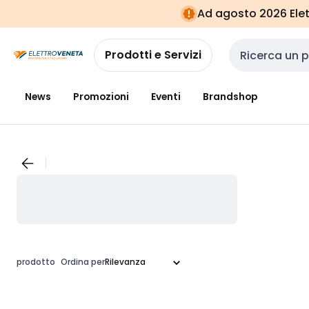
Vai alla
Vai
Ad agosto 2026 Elett
navigazione
alla
pagina
Prodotti e Servizi
Cerca input
News
Promozioni
Eventi
Brandshop
prodotto
Ordina per