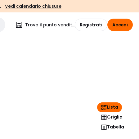
.
Vedi calendario chiusure
Trova il punto vendita
Registrati
Accedi
Lista
Griglia
Tabella