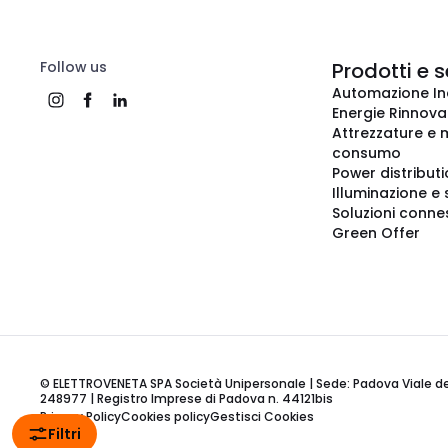
Follow us
Prodotti e s
Automazione In
Energie Rinnovab
Attrezzature e m
consumo
Power distribut
Illuminazione e 
Soluzioni conne
Green Offer
© ELETTROVENETA SPA Società Unipersonale | Sede: Padova Viale della
248977 | Registro Imprese di Padova n. 44121bis
Privacy Policy
Cookies policy
Gestisci Cookies
Filtri