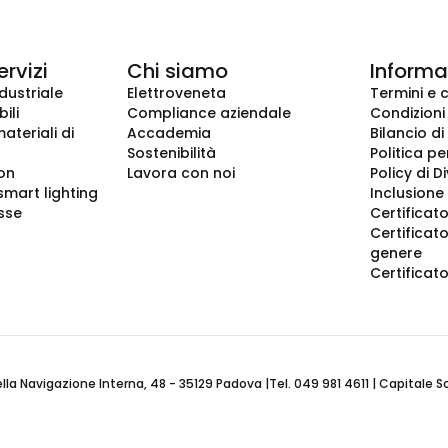
ervizi
Chi siamo
Informaz
dustriale
Elettroveneta
Termini e 
ili
Compliance aziendale
Condizioni
ateriali di
Accademia
Bilancio di
Sostenibilità
Politica pe
ion
Lavora con noi
Policy di D
smart lighting
Inclusione 
sse
Certificato
Certificato
genere
Certificat
 Navigazione Interna, 48 - 35129 Padova |Tel. 049 981 4611 | Capitale Soci