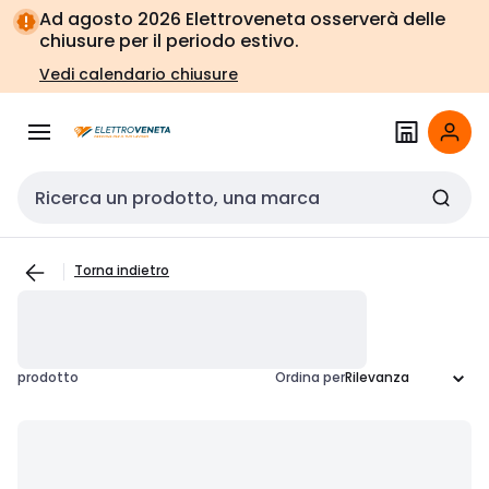
Vai alla
Vai
Ad agosto 2026 Elettroveneta osserverà delle
navigazione
alla
chiusure per il periodo estivo.
pagina
Vedi calendario chiusure
Cerca input
Torna indietro
prodotto
Ordina per