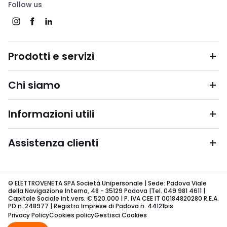
Follow us
Prodotti e servizi
Chi siamo
Informazioni utili
Assistenza clienti
© ELETTROVENETA SPA Società Unipersonale | Sede: Padova Viale
della Navigazione Interna, 48 - 35129 Padova |Tel. 049 981 4611 |
Capitale Sociale int.vers. € 520.000 | P. IVA CEE IT 00184820280 R.E.A.
PD n. 248977 | Registro Imprese di Padova n. 44121bis
Privacy Policy
Cookies policy
Gestisci Cookies