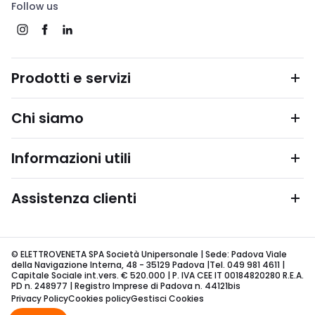
Follow us
Prodotti e servizi
Chi siamo
Informazioni utili
Assistenza clienti
© ELETTROVENETA SPA Società Unipersonale | Sede: Padova Viale
della Navigazione Interna, 48 - 35129 Padova |Tel. 049 981 4611 |
Capitale Sociale int.vers. € 520.000 | P. IVA CEE IT 00184820280 R.E.A.
PD n. 248977 | Registro Imprese di Padova n. 44121bis
Privacy Policy
Cookies policy
Gestisci Cookies