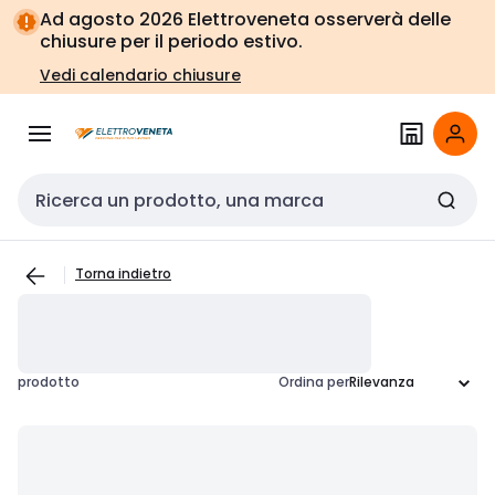
Vai alla
Vai
Ad agosto 2026 Elettroveneta osserverà delle
navigazione
alla
chiusure per il periodo estivo.
pagina
Vedi calendario chiusure
Cerca input
Torna indietro
prodotto
Ordina per