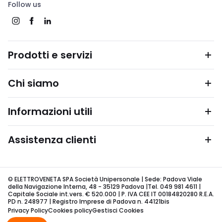
Follow us
Prodotti e servizi
Chi siamo
Informazioni utili
Assistenza clienti
© ELETTROVENETA SPA Società Unipersonale | Sede: Padova Viale
della Navigazione Interna, 48 - 35129 Padova |Tel. 049 981 4611 |
Capitale Sociale int.vers. € 520.000 | P. IVA CEE IT 00184820280 R.E.A.
PD n. 248977 | Registro Imprese di Padova n. 44121bis
Privacy Policy
Cookies policy
Gestisci Cookies