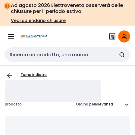
Vai alla
Vai
Ad agosto 2026 Elettroveneta osserverà delle
navigazione
alla
chiusure per il periodo estivo.
pagina
Vedi calendario chiusure
Cerca input
Torna indietro
prodotto
Ordina per