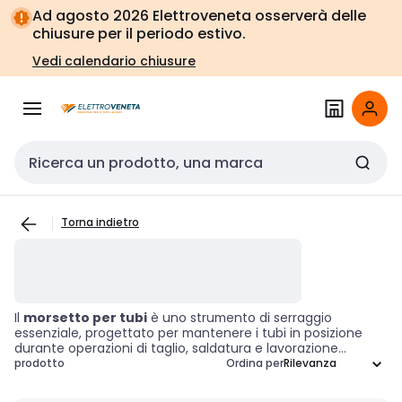
Vai alla
Vai
Ad agosto 2026 Elettroveneta osserverà delle
navigazione
alla
chiusure per il periodo estivo.
pagina
Vedi calendario chiusure
Cerca input
Torna indietro
Il
morsetto per tubi
è uno strumento di serraggio
essenziale, progettato per mantenere i tubi in posizione
durante operazioni di taglio, saldatura e lavorazione
meccanica. Grazie alle sue ganasce regolabili, si adatta a
prodotto
Ordina per
diverse dimensioni, garantendo precisione e stabilità in ogni
progetto. Utilizzato in ambito
idraulico
, edilizio e