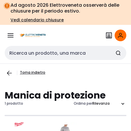
Vai alla
Vai
Ad agosto 2026 Elettroveneta osserverà delle
navigazione
alla
chiusure per il periodo estivo.
pagina
Vedi calendario chiusure
Cerca input
Torna indietro
Manica di protezione
1 prodotto
Ordina per