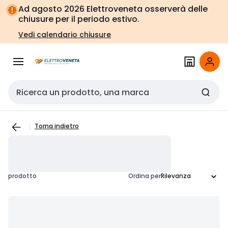
Vai alla
Vai
Ad agosto 2026 Elettroveneta osserverà delle
navigazione
alla
chiusure per il periodo estivo.
pagina
Vedi calendario chiusure
Cerca input
Torna indietro
prodotto
Ordina per