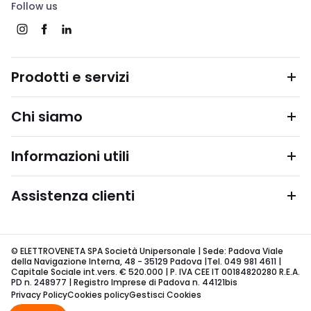
Follow us
Prodotti e servizi
Chi siamo
Informazioni utili
Assistenza clienti
© ELETTROVENETA SPA Società Unipersonale | Sede: Padova Viale
della Navigazione Interna, 48 - 35129 Padova |Tel. 049 981 4611 |
Capitale Sociale int.vers. € 520.000 | P. IVA CEE IT 00184820280 R.E.A.
PD n. 248977 | Registro Imprese di Padova n. 44121bis
Privacy Policy
Cookies policy
Gestisci Cookies