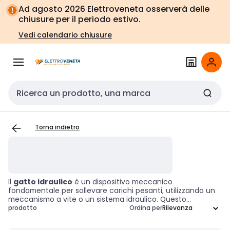
Vai alla
Vai
Ad agosto 2026 Elettroveneta osserverà delle
navigazione
alla
chiusure per il periodo estivo.
pagina
Vedi calendario chiusure
Cerca input
Torna indietro
Il
gatto idraulico
è un dispositivo meccanico
fondamentale per sollevare carichi pesanti, utilizzando un
meccanismo a vite o un sistema idraulico. Questo
strumento è ampiamente impiegato nei settori
prodotto
Ordina per
automobilistico, edile e industriale per sollevare veicoli o
attrezzature durante operazioni di manutenzione e