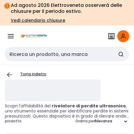
Vai alla
Vai
Ad agosto 2026 Elettroveneta osserverà delle
navigazione
alla
chiusure per il periodo estivo.
pagina
Vedi calendario chiusure
Cerca input
Torna indietro
Scopri l'affidabilità del
rivelatore di perdite ultrasonico
,
uno strumento essenziale per identificare perdite in sistemi
pressurizzati. Questo dispositivo è in grado di rilevare onde
sonore ultrasoniche generate da gas o liquidi in fuga,
prodotto
Ordina per
garantendo così l'integrità del sistema e prevenendo
perdite di risorse preziose. Utilizzato in diversi settori