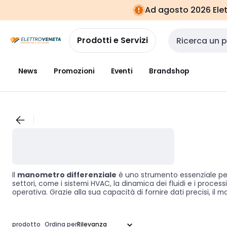
Vai alla
Vai
Ad agosto 2026 Elett
navigazione
alla
pagina
Prodotti e Servizi
Cerca input
News
Promozioni
Eventi
Brandshop
Il
manometro differenziale
è uno strumento essenziale per 
settori, come i sistemi HVAC, la dinamica dei fluidi e i process
operativa. Grazie alla sua capacità di fornire dati precisi, il
per professionisti del settore.
prodotto
Ordina per