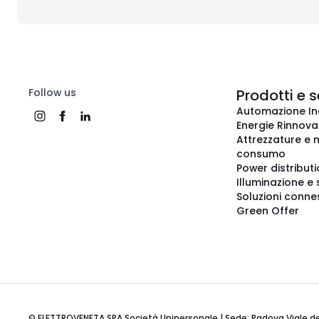
Follow us
Prodotti e s
Automazione In
Energie Rinnovab
Attrezzature e m
consumo
Power distribut
Illuminazione e 
Soluzioni conne
Green Offer
© ELETTROVENETA SPA Società Unipersonale | Sede: Padova Viale della