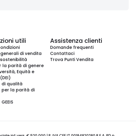
ioni utili
Assistenza clienti
condizioni
Domande frequenti
 generali di vendita
Contattaci
 sostenibilità
Trova Punti Vendita
r la parità di genere
iversità, Equità e
(DEI)
 di qualità
 per la parità di
o GEEIS
ale int.vers. € 520.000 | P. IVA CEE IT 00184820280 R.E.A. PD n.