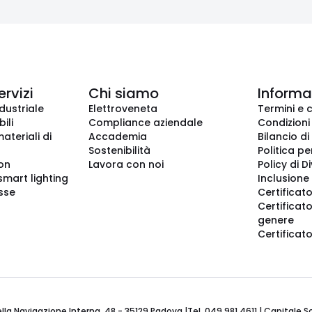
ervizi
Chi siamo
Informaz
dustriale
Elettroveneta
Termini e 
ili
Compliance aziendale
Condizioni
ateriali di
Accademia
Bilancio di
Sostenibilità
Politica pe
ion
Lavora con noi
Policy di D
smart lighting
Inclusione 
sse
Certificato
Certificato
genere
Certificat
 Navigazione Interna, 48 - 35129 Padova |Tel. 049 981 4611 | Capitale Soci