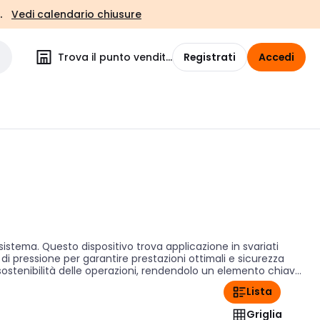
.
Vedi calendario chiusure
Trova il punto vendita
Registrati
Accedi
istema. Questo dispositivo trova applicazione in svariati
i di pressione per garantire prestazioni ottimali e sicurezza
a sostenibilità delle operazioni, rendendolo un elemento chiave
Lista
Griglia