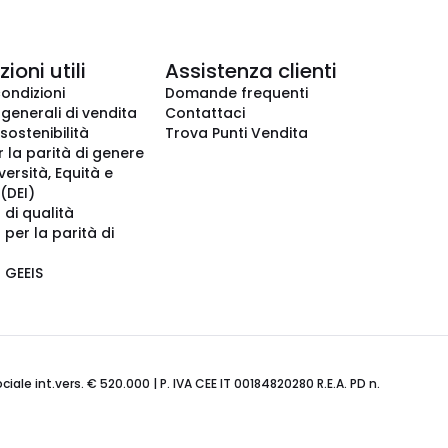
ioni utili
Assistenza clienti
condizioni
Domande frequenti
 generali di vendita
Contattaci
 sostenibilità
Trova Punti Vendita
r la parità di genere
iversità, Equità e
(DEI)
 di qualità
 per la parità di
o GEEIS
ale int.vers. € 520.000 | P. IVA CEE IT 00184820280 R.E.A. PD n.