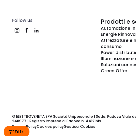
Follow us
Prodotti e s
Automazione In
Energie Rinnovab
Attrezzature e m
consumo
Power distribut
Illuminazione e 
Soluzioni conne
Green Offer
© ELETTROVENETA SPA Società Unipersonale | Sede: Padova Viale della
248977 | Registro Imprese di Padova n. 44121bis
Privacy Policy
Cookies policy
Gestisci Cookies
Filtri