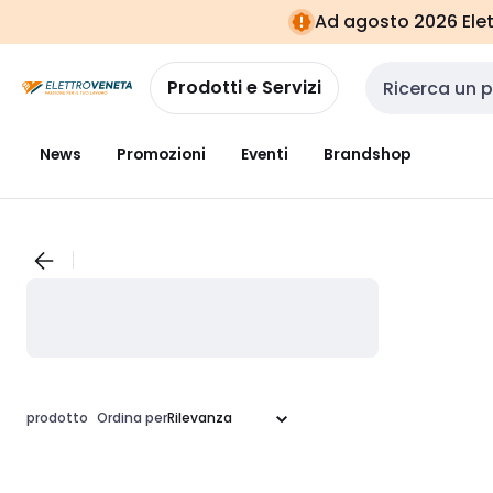
Vai alla
Vai
Ad agosto 2026 Elett
navigazione
alla
pagina
Prodotti e Servizi
Cerca input
News
Promozioni
Eventi
Brandshop
prodotto
Ordina per