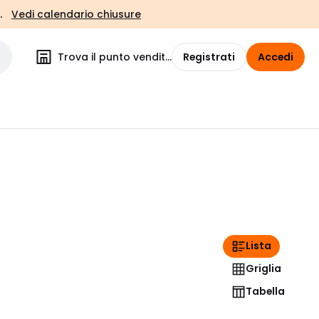
.
Vedi calendario chiusure
Trova il punto vendita
Registrati
Accedi
Lista
Griglia
Tabella