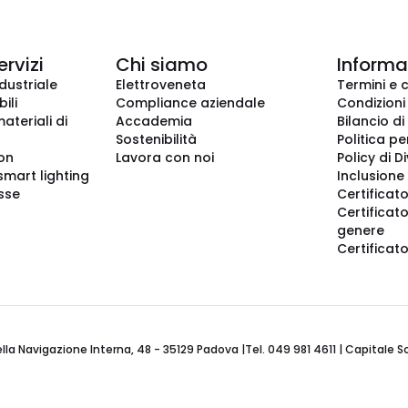
ervizi
Chi siamo
Informaz
dustriale
Elettroveneta
Termini e 
ili
Compliance aziendale
Condizioni
ateriali di
Accademia
Bilancio di
Sostenibilità
Politica pe
ion
Lavora con noi
Policy di D
smart lighting
Inclusione 
sse
Certificato
Certificato
genere
Certificat
 Navigazione Interna, 48 - 35129 Padova |Tel. 049 981 4611 | Capitale Soci