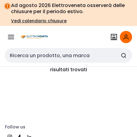
Vai alla
Vai
Ad agosto 2026 Elettroveneta osserverà delle
navigazione
alla
chiusure per il periodo estivo.
pagina
Vedi calendario chiusure
Cerca input
risultati trovati
Follow us