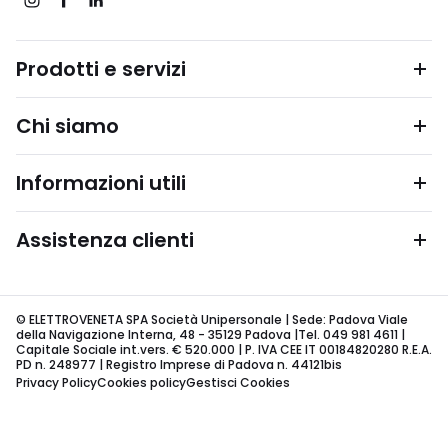
Prodotti e servizi
Chi siamo
Informazioni utili
Assistenza clienti
© ELETTROVENETA SPA Società Unipersonale | Sede: Padova Viale
della Navigazione Interna, 48 - 35129 Padova |Tel. 049 981 4611 |
Capitale Sociale int.vers. € 520.000 | P. IVA CEE IT 00184820280 R.E.A.
PD n. 248977 | Registro Imprese di Padova n. 44121bis
Privacy Policy
Cookies policy
Gestisci Cookies