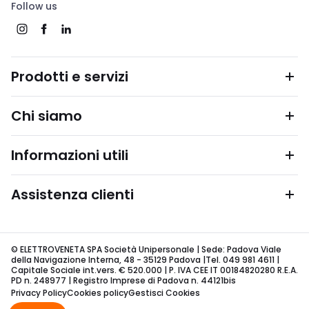
Follow us
Prodotti e servizi
Chi siamo
Informazioni utili
Assistenza clienti
© ELETTROVENETA SPA Società Unipersonale | Sede: Padova Viale
della Navigazione Interna, 48 - 35129 Padova |Tel. 049 981 4611 |
Capitale Sociale int.vers. € 520.000 | P. IVA CEE IT 00184820280 R.E.A.
PD n. 248977 | Registro Imprese di Padova n. 44121bis
Privacy Policy
Cookies policy
Gestisci Cookies