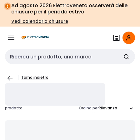
Vai alla
Vai
Ad agosto 2026 Elettroveneta osserverà delle
navigazione
alla
chiusure per il periodo estivo.
pagina
Vedi calendario chiusure
Cerca input
Torna indietro
prodotto
Ordina per