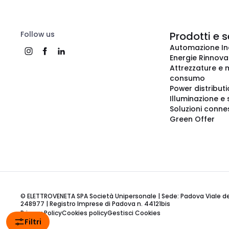
Follow us
Prodotti e s
Automazione In
Energie Rinnovab
Attrezzature e m
consumo
Power distribut
Illuminazione e 
Soluzioni conne
Green Offer
© ELETTROVENETA SPA Società Unipersonale | Sede: Padova Viale della
248977 | Registro Imprese di Padova n. 44121bis
Privacy Policy
Cookies policy
Gestisci Cookies
Filtri