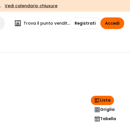
.
Vedi calendario chiusure
Trova il punto vendita
Registrati
Accedi
Lista
Griglia
Tabella