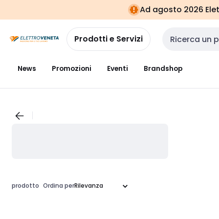
Vai alla
Vai
Ad agosto 2026 Elett
navigazione
alla
pagina
Prodotti e Servizi
Cerca input
News
Promozioni
Eventi
Brandshop
prodotto
Ordina per