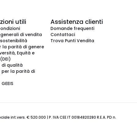
ioni utili
Assistenza clienti
condizioni
Domande frequenti
 generali di vendita
Contattaci
 sostenibilità
Trova Punti Vendita
r la parità di genere
iversità, Equità e
(DEI)
 di qualità
 per la parità di
o GEEIS
ale int.vers. € 520.000 | P. IVA CEE IT 00184820280 R.E.A. PD n.