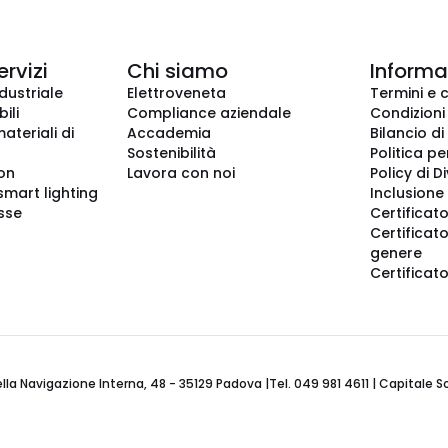
ervizi
Chi siamo
Informaz
dustriale
Elettroveneta
Termini e 
ili
Compliance aziendale
Condizioni
ateriali di
Accademia
Bilancio di
Sostenibilità
Politica pe
ion
Lavora con noi
Policy di D
smart lighting
Inclusione 
sse
Certificato
Certificato
genere
Certificat
 Navigazione Interna, 48 - 35129 Padova |Tel. 049 981 4611 | Capitale Soci