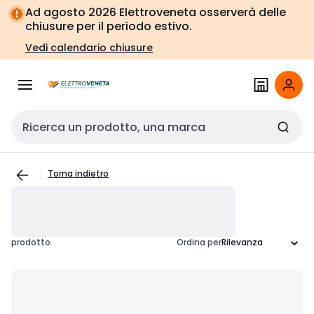
Vai alla
Vai
Ad agosto 2026 Elettroveneta osserverà delle
navigazione
alla
chiusure per il periodo estivo.
pagina
Vedi calendario chiusure
Cerca input
Torna indietro
prodotto
Ordina per