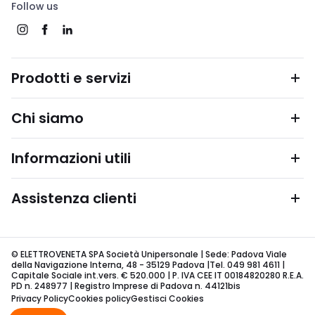
Follow us
Prodotti e servizi
Chi siamo
Informazioni utili
Assistenza clienti
© ELETTROVENETA SPA Società Unipersonale | Sede: Padova Viale
della Navigazione Interna, 48 - 35129 Padova |Tel. 049 981 4611 |
Capitale Sociale int.vers. € 520.000 | P. IVA CEE IT 00184820280 R.E.A.
PD n. 248977 | Registro Imprese di Padova n. 44121bis
Privacy Policy
Cookies policy
Gestisci Cookies