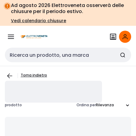
Vai alla
Vai
Ad agosto 2026 Elettroveneta osserverà delle
navigazione
alla
chiusure per il periodo estivo.
pagina
Vedi calendario chiusure
Cerca input
Torna indietro
prodotto
Ordina per