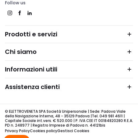
Follow us
Prodotti e servizi
Chi siamo
Informazioni utili
Assistenza clienti
© ELETTROVENETA SPA Società Unipersonale | Sede: Padova Viale
della Navigazione Interna, 48 - 35129 Padova |Tel. 049 981 4611 |
Capitale Sociale int.vers. € 520.000 | P. IVA CEE IT 00184820280 R.E.A.
PD n. 248977 | Registro Imprese di Padova n. 44121bis
Privacy Policy
Cookies policy
Gestisci Cookies