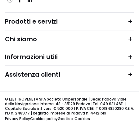
Prodotti e servizi
Chi siamo
Informazioni utili
Assistenza clienti
© ELETTROVENETA SPA Società Unipersonale | Sede: Padova Viale
della Navigazione Interna, 48 - 35129 Padova |Tel. 049 981 4611 |
Capitale Sociale int.vers. € 520.000 | P. IVA CEE IT 00184820280 R.E.A.
PD n. 248977 | Registro Imprese di Padova n. 44121bis
Privacy Policy
Cookies policy
Gestisci Cookies