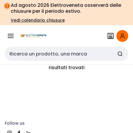
Vai alla
Vai
Ad agosto 2026 Elettroveneta osserverà delle
navigazione
alla
chiusure per il periodo estivo.
pagina
Vedi calendario chiusure
Cerca input
risultati trovati
Follow us