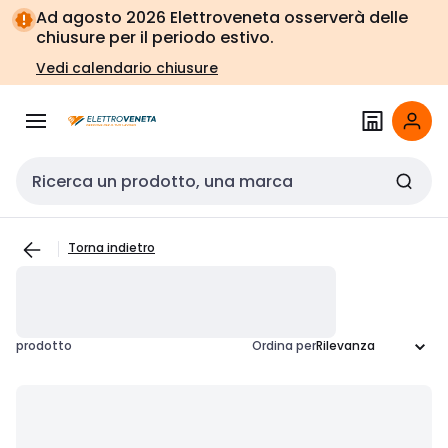
Vai alla
Vai
Ad agosto 2026 Elettroveneta osserverà delle
navigazione
alla
chiusure per il periodo estivo.
pagina
Vedi calendario chiusure
Cerca input
Torna indietro
prodotto
Ordina per