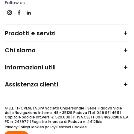
Follow us
Prodotti e servizi
Chi siamo
Informazioni utili
Assistenza clienti
© ELETTROVENETA SPA Società Unipersonale | Sede: Padova Viale
della Navigazione Interna, 48 - 35129 Padova |Tel. 049 981 4611 |
Capitale Sociale int.vers. € 520.000 | P. IVA CEE IT 00184820280 R.E.A.
PD n. 248977 | Registro Imprese di Padova n. 44121bis
Privacy Policy
Cookies policy
Gestisci Cookies