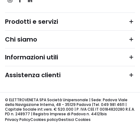
Prodotti e servizi
Chi siamo
Informazioni utili
Assistenza clienti
© ELETTROVENETA SPA Società Unipersonale | Sede: Padova Viale
della Navigazione Interna, 48 - 35129 Padova |Tel. 049 981 4611 |
Capitale Sociale int.vers. € 520.000 | P. IVA CEE IT 00184820280 R.E.A.
PD n. 248977 | Registro Imprese di Padova n. 44121bis
Privacy Policy
Cookies policy
Gestisci Cookies