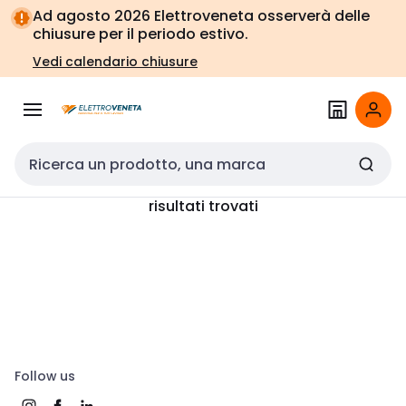
Vai alla
Vai
Ad agosto 2026 Elettroveneta osserverà delle
navigazione
alla
chiusure per il periodo estivo.
pagina
Vedi calendario chiusure
Cerca input
risultati trovati
Follow us