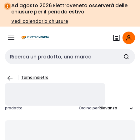
Vai alla
Vai
Ad agosto 2026 Elettroveneta osserverà delle
navigazione
alla
chiusure per il periodo estivo.
pagina
Vedi calendario chiusure
Cerca input
Torna indietro
prodotto
Ordina per