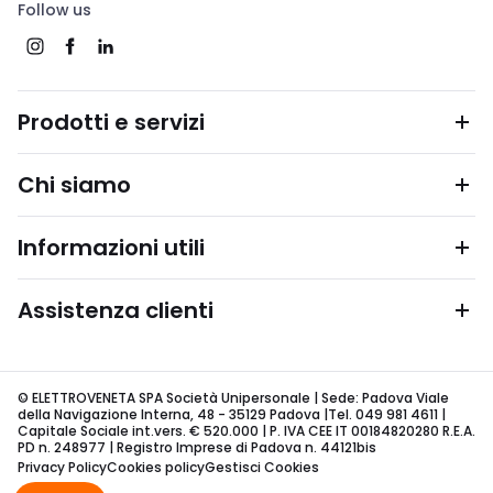
Follow us
Prodotti e servizi
Chi siamo
Informazioni utili
Assistenza clienti
© ELETTROVENETA SPA Società Unipersonale | Sede: Padova Viale
della Navigazione Interna, 48 - 35129 Padova |Tel. 049 981 4611 |
Capitale Sociale int.vers. € 520.000 | P. IVA CEE IT 00184820280 R.E.A.
PD n. 248977 | Registro Imprese di Padova n. 44121bis
Privacy Policy
Cookies policy
Gestisci Cookies