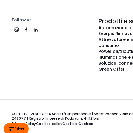
Follow us
Prodotti e s
Automazione In
Energie Rinnovab
Attrezzature e m
consumo
Power distribut
Illuminazione e 
Soluzioni conne
Green Offer
© ELETTROVENETA SPA Società Unipersonale | Sede: Padova Viale della
248977 | Registro Imprese di Padova n. 44121bis
Privacy Policy
Cookies policy
Gestisci Cookies
Filtri