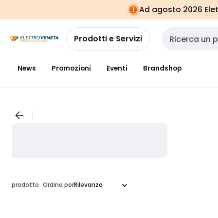
Vai alla
Vai
Ad agosto 2026 Elett
navigazione
alla
pagina
Prodotti e Servizi
Cerca input
News
Promozioni
Eventi
Brandshop
prodotto
Ordina per