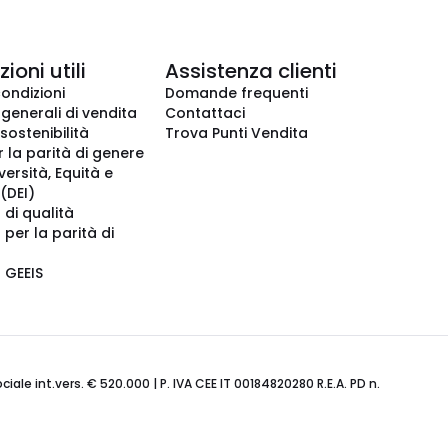
ioni utili
Assistenza clienti
condizioni
Domande frequenti
 generali di vendita
Contattaci
 sostenibilità
Trova Punti Vendita
r la parità di genere
iversità, Equità e
(DEI)
 di qualità
 per la parità di
o GEEIS
ale int.vers. € 520.000 | P. IVA CEE IT 00184820280 R.E.A. PD n.