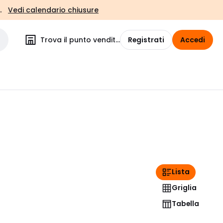
.
Vedi calendario chiusure
Trova il punto vendita
Registrati
Accedi
Lista
Griglia
Tabella