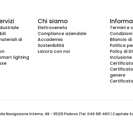
ervizi
Chi siamo
Informaz
dustriale
Elettroveneta
Termini e 
ili
Compliance aziendale
Condizioni
ateriali di
Accademia
Bilancio di
Sostenibilità
Politica pe
ion
Lavora con noi
Policy di D
smart lighting
Inclusione 
sse
Certificato
Certificato
genere
Certificat
 Navigazione Interna, 48 - 35129 Padova |Tel. 049 981 4611 | Capitale Soci