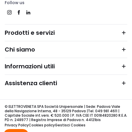
Follow us
Prodotti e servizi
Chi siamo
Informazioni utili
Assistenza clienti
© ELETTROVENETA SPA Società Unipersonale | Sede: Padova Viale
della Navigazione Interna, 48 - 35129 Padova |Tel. 049 981 4611 |
Capitale Sociale int.vers. € 520.000 | P. IVA CEE IT 00184820280 R.E.A.
PD n. 248977 | Registro Imprese di Padova n. 44121bis
Privacy Policy
Cookies policy
Gestisci Cookies