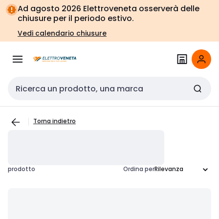
Vai alla
Vai
Ad agosto 2026 Elettroveneta osserverà delle
navigazione
alla
chiusure per il periodo estivo.
pagina
Vedi calendario chiusure
Cerca input
Torna indietro
prodotto
Ordina per