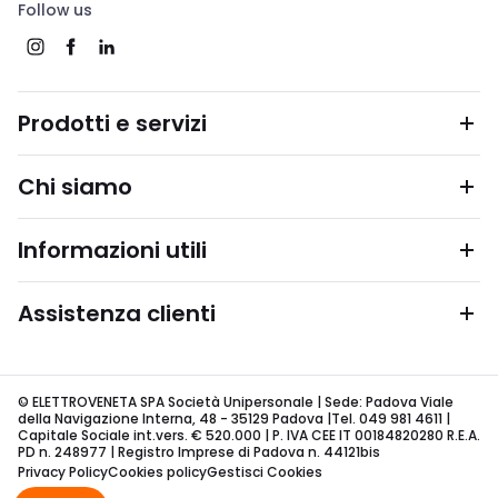
Follow us
Prodotti e servizi
Chi siamo
Informazioni utili
Assistenza clienti
© ELETTROVENETA SPA Società Unipersonale | Sede: Padova Viale
della Navigazione Interna, 48 - 35129 Padova |Tel. 049 981 4611 |
Capitale Sociale int.vers. € 520.000 | P. IVA CEE IT 00184820280 R.E.A.
PD n. 248977 | Registro Imprese di Padova n. 44121bis
Privacy Policy
Cookies policy
Gestisci Cookies