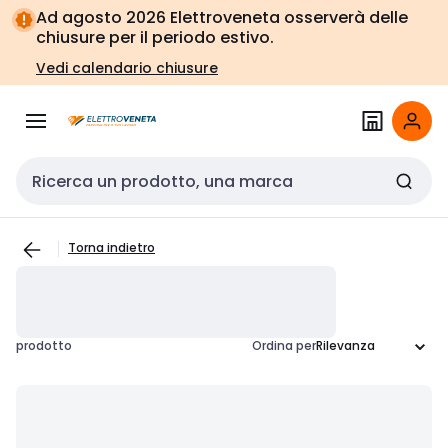
Vai alla
Vai
Ad agosto 2026 Elettroveneta osserverà delle
navigazione
alla
chiusure per il periodo estivo.
pagina
Vedi calendario chiusure
Cerca input
Torna indietro
prodotto
Ordina per