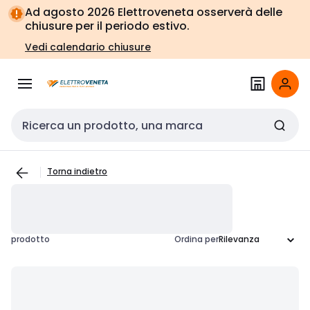
Vai alla
Vai
Ad agosto 2026 Elettroveneta osserverà delle
navigazione
alla
chiusure per il periodo estivo.
pagina
Vedi calendario chiusure
Cerca input
Torna indietro
prodotto
Ordina per