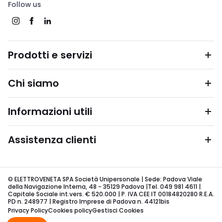
Follow us
Prodotti e servizi
Chi siamo
Informazioni utili
Assistenza clienti
© ELETTROVENETA SPA Società Unipersonale | Sede: Padova Viale
della Navigazione Interna, 48 - 35129 Padova |Tel. 049 981 4611 |
Capitale Sociale int.vers. € 520.000 | P. IVA CEE IT 00184820280 R.E.A.
PD n. 248977 | Registro Imprese di Padova n. 44121bis
Privacy Policy
Cookies policy
Gestisci Cookies