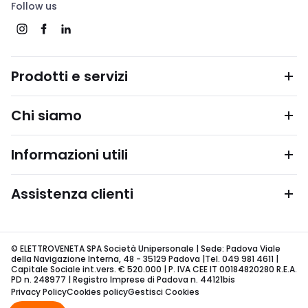
Follow us
Prodotti e servizi
Chi siamo
Informazioni utili
Assistenza clienti
© ELETTROVENETA SPA Società Unipersonale | Sede: Padova Viale
della Navigazione Interna, 48 - 35129 Padova |Tel. 049 981 4611 |
Capitale Sociale int.vers. € 520.000 | P. IVA CEE IT 00184820280 R.E.A.
PD n. 248977 | Registro Imprese di Padova n. 44121bis
Privacy Policy
Cookies policy
Gestisci Cookies