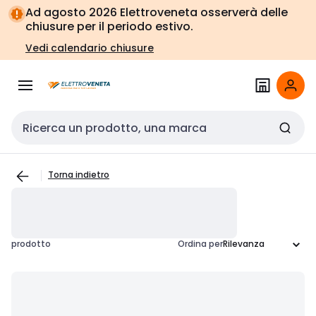
Vai alla
Vai
Ad agosto 2026 Elettroveneta osserverà delle
navigazione
alla
chiusure per il periodo estivo.
pagina
Vedi calendario chiusure
Cerca input
Torna indietro
prodotto
Ordina per