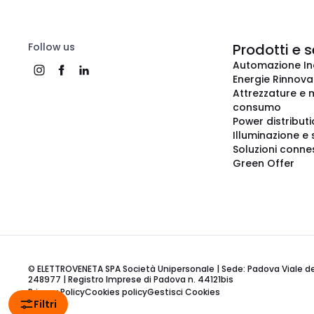
Follow us
Prodotti e s
Automazione In
Energie Rinnovab
Attrezzature e m
consumo
Power distribut
Illuminazione e 
Soluzioni conne
Green Offer
© ELETTROVENETA SPA Società Unipersonale | Sede: Padova Viale della
248977 | Registro Imprese di Padova n. 44121bis
Privacy Policy
Cookies policy
Gestisci Cookies
Filtri