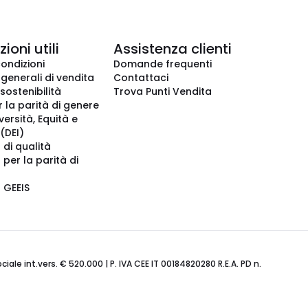
ioni utili
Assistenza clienti
condizioni
Domande frequenti
 generali di vendita
Contattaci
 sostenibilità
Trova Punti Vendita
r la parità di genere
iversità, Equità e
(DEI)
 di qualità
 per la parità di
o GEEIS
ale int.vers. € 520.000 | P. IVA CEE IT 00184820280 R.E.A. PD n.