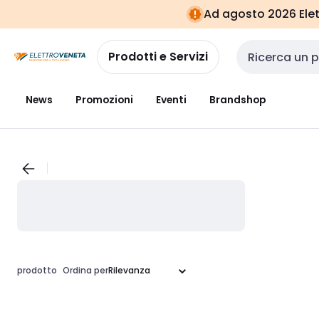
Vai alla
Vai
Ad agosto 2026 Elett
navigazione
alla
pagina
Prodotti e Servizi
Cerca input
News
Promozioni
Eventi
Brandshop
prodotto
Ordina per