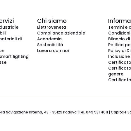
ervizi
Chi siamo
Informaz
dustriale
Elettroveneta
Termini e 
ili
Compliance aziendale
Condizioni
ateriali di
Accademia
Bilancio di
Sostenibilità
Politica pe
ion
Lavora con noi
Policy di D
smart lighting
Inclusione 
sse
Certificato
Certificato
genere
Certificat
 Navigazione Interna, 48 - 35129 Padova |Tel. 049 981 4611 | Capitale Soci