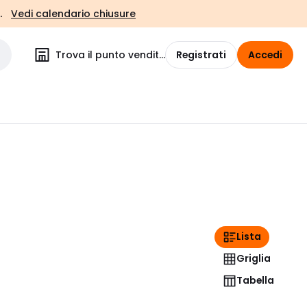
.
Vedi calendario chiusure
Trova il punto vendita
Registrati
Accedi
Lista
Griglia
Tabella